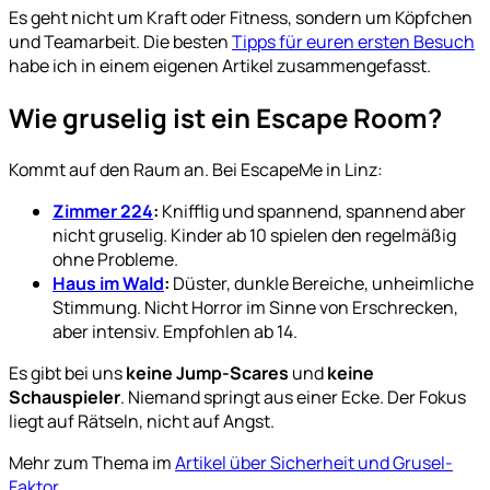
Es geht nicht um Kraft oder Fitness, sondern um Köpfchen
und Teamarbeit. Die besten
Tipps für euren ersten Besuch
habe ich in einem eigenen Artikel zusammengefasst.
Wie gruselig ist ein Escape Room?
Kommt auf den Raum an. Bei EscapeMe in Linz:
Zimmer 224
:
Knifflig und spannend, spannend aber
nicht gruselig. Kinder ab 10 spielen den regelmäßig
ohne Probleme.
Haus im Wald
:
Düster, dunkle Bereiche, unheimliche
Stimmung. Nicht Horror im Sinne von Erschrecken,
aber intensiv. Empfohlen ab 14.
Es gibt bei uns
keine Jump-Scares
und
keine
Schauspieler
. Niemand springt aus einer Ecke. Der Fokus
liegt auf Rätseln, nicht auf Angst.
Mehr zum Thema im
Artikel über Sicherheit und Grusel-
Faktor
.