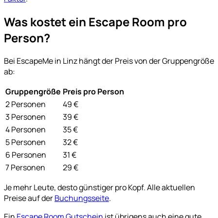
Was kostet ein Escape Room pro
Person?
Bei EscapeMe in Linz hängt der Preis von der Gruppengröße
ab:
Gruppengröße
Preis pro Person
2 Personen
49 €
3 Personen
39 €
4 Personen
35 €
5 Personen
32 €
6 Personen
31 €
7 Personen
29 €
Je mehr Leute, desto günstiger pro Kopf. Alle aktuellen
Preise auf der
Buchungsseite
.
Ein
Escape Room Gutschein
ist übrigens auch eine gute