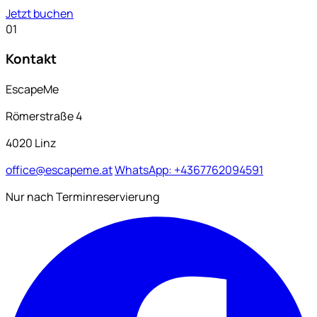
Jetzt buchen
01
Kontakt
EscapeMe
Römerstraße 4
4020 Linz
office@escapeme.at
WhatsApp: +4367762094591
Nur nach Terminreservierung