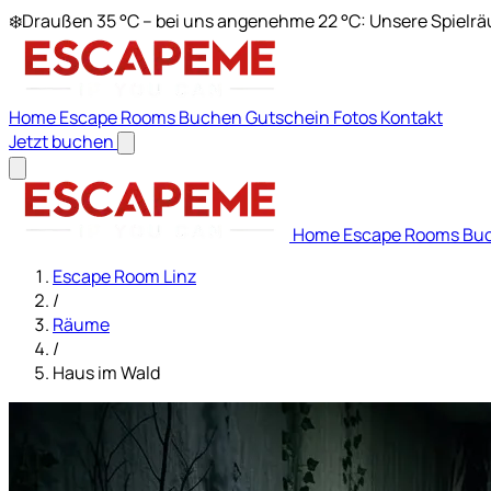
❄️
Draußen 35 °C – bei uns angenehme 22 °C: Unsere Spielräu
Home
Escape Rooms
Buchen
Gutschein
Fotos
Kontakt
Jetzt buchen
Home
Escape Rooms
Bu
Escape Room Linz
/
Räume
/
Haus im Wald